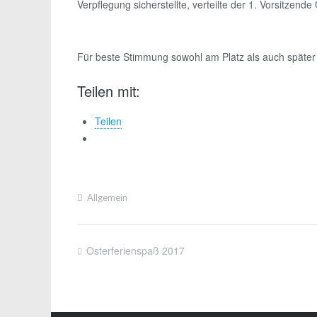
Verpflegung sicherstellte, verteilte der 1. Vorsitzen
Für beste Stimmung sowohl am Platz als auch später
Teilen mit:
Teilen
Allgemein
Osterferienspaß 2017
Beitragsnavigation