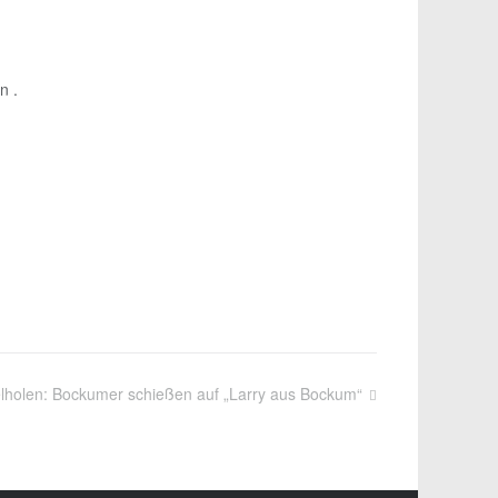
n .
lholen: Bockumer schießen auf „Larry aus Bockum“