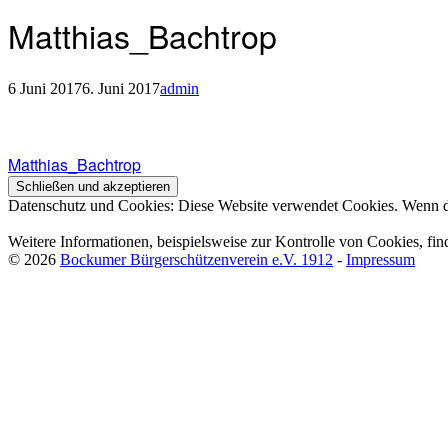
Matthias_Bachtrop
6 Juni 2017
6. Juni 2017
admin
Beitragsnavigation
Beitragsnavigation
Matthias_Bachtrop
Datenschutz und Cookies: Diese Website verwendet Cookies. Wenn du
Weitere Informationen, beispielsweise zur Kontrolle von Cookies, fin
© 2026
Bockumer Bürgerschützenverein e.V. 1912
-
Impressum