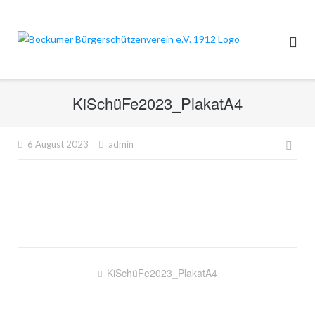
Direkt
zum
Inhalt
KiSchüFe2023_PlakatA4
Beit
6 August 2023
admin
Beitragsnavigation
KiSchüFe2023_PlakatA4