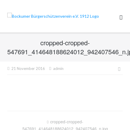
Direkt
zum
Inhalt
cropped-cropped-
547691_414648188624012_942407546_n.j
Beit
21 November 2016
admin
Beitragsnavigation
cropped-cropped-
547691_414648188624012_942407546_n.jpg